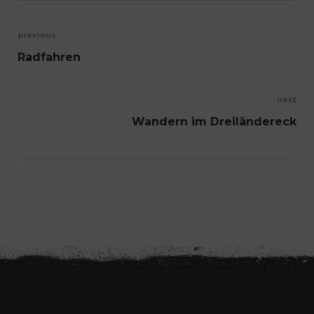
Beitragsnavigation
previous
Radfahren
next
Wandern im Dreiländereck