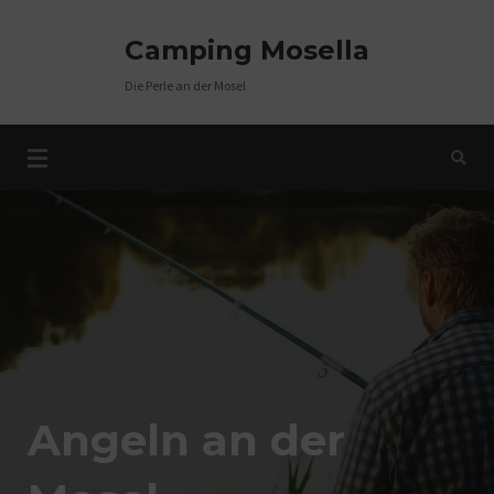
Skip
to
Camping Mosella
content
Die Perle an der Mosel
Angeln an der