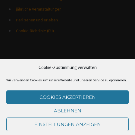
jährliche Veranstaltungen
Perl sehen und erleben
Cookie-Richtlinie (EU)
Cookie-Zustimmung verwalten
Wir verwenden Cookies, um unsere Website und unseren Service zu optimieren.
COOKIES AKZEPTIEREN
Camping Mosella © 2026 All Rights Reserved.
ABLEHNEN
Home
Campingplatz
Aktivitäten
News
Über uns
EINSTELLUNGEN ANZEIGEN
Kontakt
Impressum