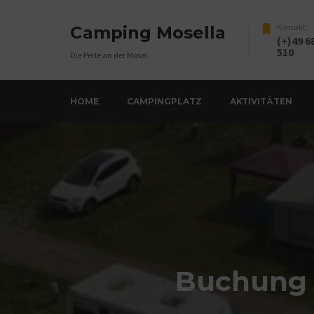
Skip
Kontakt:
to
Camping Mosella
(+)49 6
content
510
Die Perle an der Mosel
HOME
CAMPINGPLATZ
AKTIVITÄTEN
Buchung 