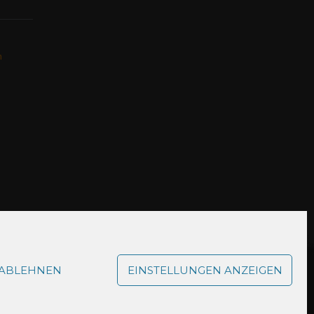
n
ABLEHNEN
EINSTELLUNGEN ANZEIGEN
vitäten
News
Über uns
Kontakt
Impressum