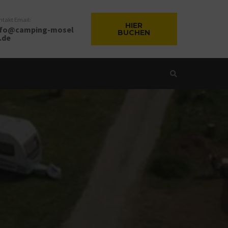
ntakt Email:
HIER
nfo@camping-mosel
BUCHEN
.de