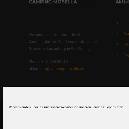
CAMPING MOSELLA
Aktiv
Fuß
Re
Wir sind ein familienorientierter
Campingplatz im Saarland, direkt an der
Wa
Grenze zu Luxemburg in Perl-Nennig
An
Phone: +49 (0)6866 510
eMail:
info@camping-mosella.de
Wir verwenden Cookies, um unsere Website und unseren Service zu optimieren.
Camping Mosella © 2026 All Rights Reserved.