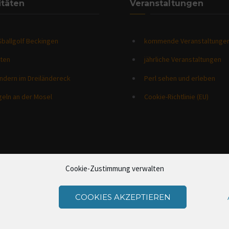
itäten
Veranstaltungen
ballgolf Beckingen
kommende Veranstaltunge
iten
jährliche Veranstaltungen
ndern im Dreiländereck
Perl sehen und erleben
geln an der Mosel
Cookie-Richtlinie (EU)
Cookie-Zustimmung verwalten
COOKIES AKZEPTIEREN
Home
Campingplatz
Akti